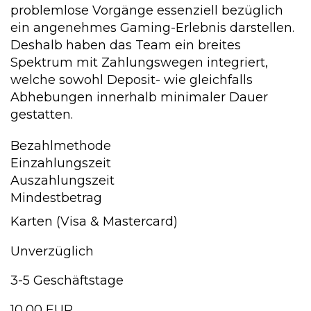
problemlose Vorgänge essenziell bezüglich
ein angenehmes Gaming-Erlebnis darstellen.
Deshalb haben das Team ein breites
Spektrum mit Zahlungswegen integriert,
welche sowohl Deposit- wie gleichfalls
Abhebungen innerhalb minimaler Dauer
gestatten.
Bezahlmethode
Einzahlungszeit
Auszahlungszeit
Mindestbetrag
Karten (Visa & Mastercard)
Unverzüglich
3-5 Geschäftstage
10,00 EUR