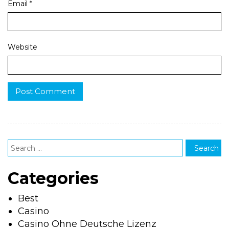
Email
*
Website
Categories
Best
Casino
Casino Ohne Deutsche Lizenz