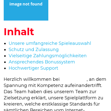
Inhalt
Unsere umfangreiche Spieleauswahl
Schutz und Zulassung
Vielseitige Zahlungsmöglichkeiten
Ansprechendes Bonussystem
Hochwertiger Support
Herzlich willkommen bei
casino thrill
, an dem
Spannung mit Kompetenz aufeinandertrifft.
Das Team haben dies unserem Team zur
Zielsetzung erklärt, unsere Spielplattform zu
kreieren, welche erstklassige Standards für
sämtlichen Bereichen vom Internet-