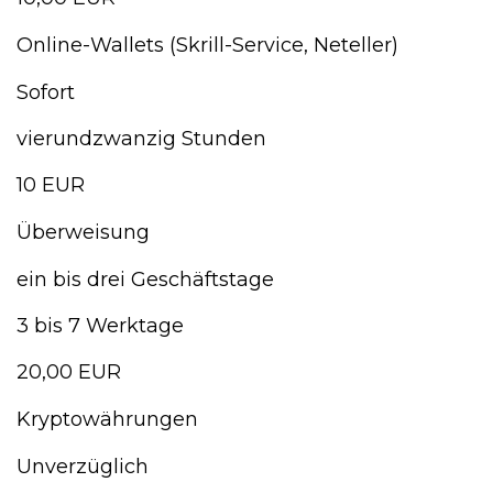
Online-Wallets (Skrill-Service, Neteller)
Sofort
vierundzwanzig Stunden
10 EUR
Überweisung
ein bis drei Geschäftstage
3 bis 7 Werktage
20,00 EUR
Kryptowährungen
Unverzüglich