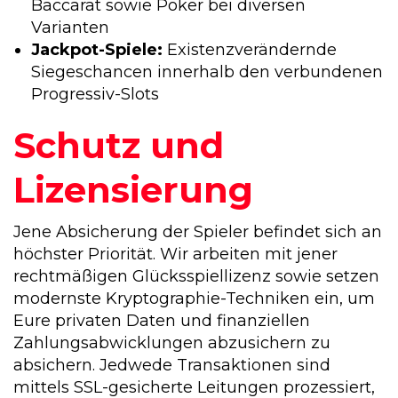
Baccarat sowie Poker bei diversen
Varianten
Jackpot-Spiele:
Existenzverändernde
Siegeschancen innerhalb den verbundenen
Progressiv-Slots
Schutz und
Lizensierung
Jene Absicherung der Spieler befindet sich an
höchster Priorität. Wir arbeiten mit jener
rechtmäßigen Glücksspiellizenz sowie setzen
modernste Kryptographie-Techniken ein, um
Eure privaten Daten und finanziellen
Zahlungsabwicklungen abzusichern zu
absichern. Jedwede Transaktionen sind
mittels SSL-gesicherte Leitungen prozessiert,