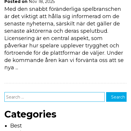
Posted on
Nov 18, 2025
Med den snabbt föränderliga spelbranschen
är det viktigt att hålla sig informerad om de
senaste nyheterna, särskilt när det gäller de
senaste aktörerna och deras spelutbud.
Licensering är en central aspekt, som
påverkar hur spelare upplever trygghet och
förtroende för de plattformar de väljer. Under
de kommande åren kan vi förvänta oss att se
nya ...
Read More
Categories
Best