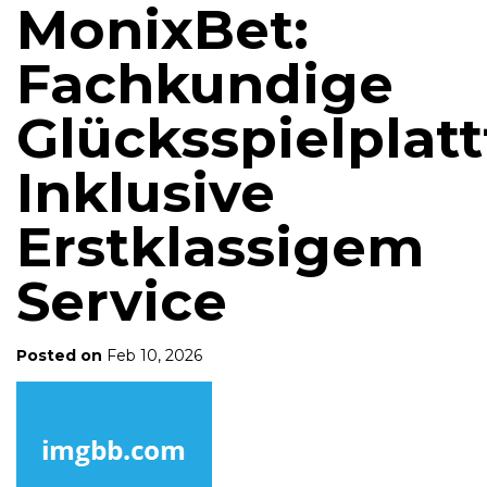
MonixBet:
Fachkundige
Glücksspielplat
Inklusive
Erstklassigem
Service
Posted on
Feb 10, 2026