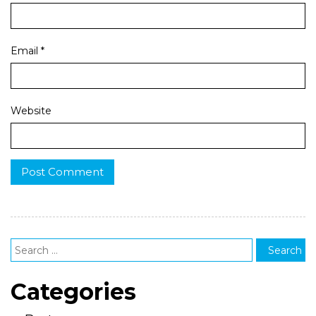
Email
*
Website
Categories