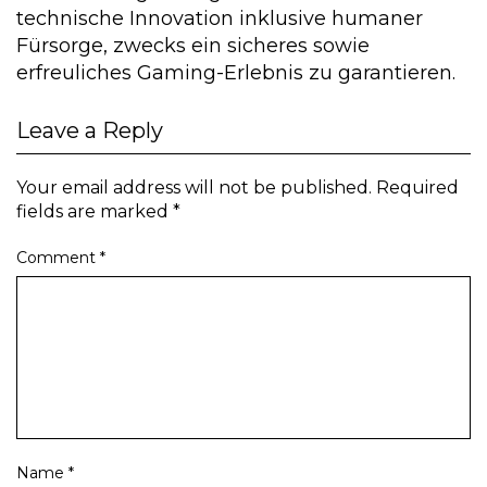
technische Innovation inklusive humaner
Fürsorge, zwecks ein sicheres sowie
erfreuliches Gaming-Erlebnis zu garantieren.
Leave a Reply
Your email address will not be published.
Required
fields are marked
*
Comment
*
Name
*