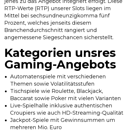
jenes zu das Angebot integriert erfolgt. Diese
RTP-Werte (RTP) unserer Slots liegen im
Mittel bei sechsundneunzigkomma fünf
Prozent, welches jenseits diesem
Branchendurchschnitt rangiert und
angemessene Siegeschancen sicherstellt.
Kategorien unsres
Gaming-Angebots
Automatenspiele mit verschiedenen
Themen sowie Volatilitätsstufen
Tischspiele wie Roulette, Blackjack,
Baccarat sowie Poker mit vielen Varianten
Live-Spielhalle inklusive authentischen
Croupiers wie auch HD-Streaming-Qualität
Jackpot-Spiele mit Gewinnsummen um
mehreren Mio. Euro