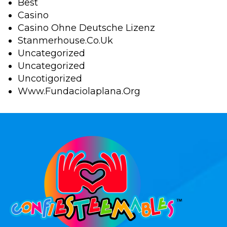
Best
Casino
Casino Ohne Deutsche Lizenz
Stanmerhouse.co.uk
Uncategorized
Uncategorized
Uncotigorized
Www.fundaciolaplana.org