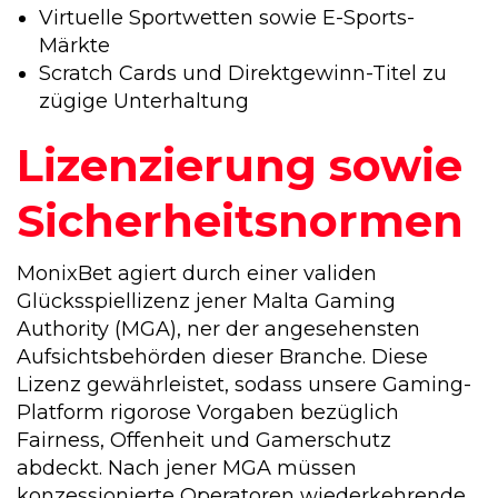
Virtuelle Sportwetten sowie E-Sports-
Märkte
Scratch Cards und Direktgewinn-Titel zu
zügige Unterhaltung
Lizenzierung sowie
Sicherheitsnormen
MonixBet agiert durch einer validen
Glücksspiellizenz jener Malta Gaming
Authority (MGA), ner der angesehensten
Aufsichtsbehörden dieser Branche. Diese
Lizenz gewährleistet, sodass unsere Gaming-
Platform rigorose Vorgaben bezüglich
Fairness, Offenheit und Gamerschutz
abdeckt. Nach jener MGA müssen
konzessionierte Operatoren wiederkehrende