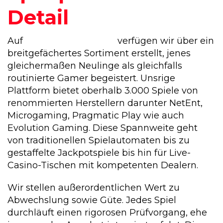
Detail
Auf
https://monixbet.de/
verfügen wir über ein
breitgefächertes Sortiment erstellt, jenes
gleichermaßen Neulinge als gleichfalls
routinierte Gamer begeistert. Unsrige
Plattform bietet oberhalb 3.000 Spiele von
renommierten Herstellern darunter NetEnt,
Microgaming, Pragmatic Play wie auch
Evolution Gaming. Diese Spannweite geht
von traditionellen Spielautomaten bis zu
gestaffelte Jackpotspiele bis hin für Live-
Casino-Tischen mit kompetenten Dealern.
Wir stellen außerordentlichen Wert zu
Abwechslung sowie Güte. Jedes Spiel
durchläuft einen rigorosen Prüfvorgang, ehe