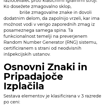
razločevalec proti klasičnimi igralnimi stroji.
Ko dosežete zmagovalno sklop,
MegaBlock
Kazino
briše zmagovalne znake in dovoli
dodatnim delom, da zapolnijo vrzeli, kar ima
možnost vodi v verigo zaporednih zmag iz
posameznega samega spina. Ta
funkcionalnost temelji na preverjenem
Random Number Generator (RNG) sistemu,
certificiranem s strani od neodvisnih
inšpekcijskih ustanov.
Osnovni Znaki in
Pripadajoče
Izplačila
Sestava elementov je klasificirana v 3 razrede
po ceni: