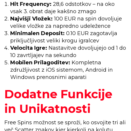
Hit Frequency:
28,6 odstotkov – na oko
vsak 3. obrat daje kakšno zmago
Najvišji Vložek:
100 EUR na spin dovoljuje
velike vložke za napredno udeležence
Minimalen Deposit:
0.10 EUR zagotavlja
priključljivost veliki krogu igralcev
Velocita Igre:
Nastavitve dovoljujejo od 1 do
10 zavrtljajev na sekundo
Mobilen Prilagoditev:
Kompletna
združljivost z iOS sistemom, Android in
Windows prenosnimi aparati
Dodatne Funkcije
in Unikatnosti
Free Spins možnost se sproži, ko osvojite tri ali
več Scatter znakov kjer kjerkoli na kolutu.