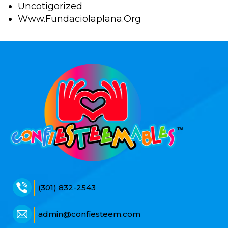
Uncotigorized
Www.fundaciolaplana.org
(301) 832-2543
admin@confiesteem.com