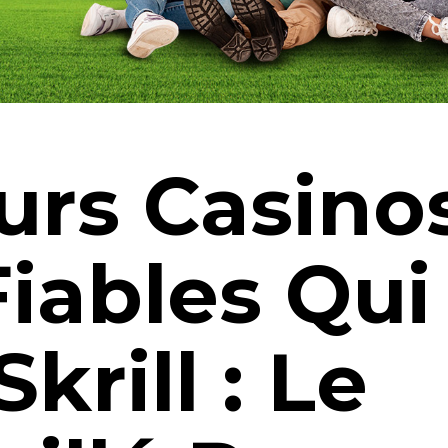
urs Casino
iables Qui
krill : Le