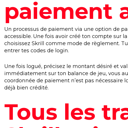
paiement a
Un processus de paiement via une option de pai
accessible. Une fois avoir créé ton compte sur la
choisissez Skrill comme mode de règlement. Tu s
entrer tes codes de login.
Une fois logué, précisez le montant désiré et vali
immédiatement sur ton balance de jeu, vous auto
coordonnée de paiement n’est pas nécessaire lo
déjà bien crédité.
Tous les tr