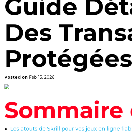
Guide Déta
Des Trans
Protégée
Posted on
Feb 13, 2026
Sommaire 
Les atouts de Skrill pour vos jeux en ligne fiab