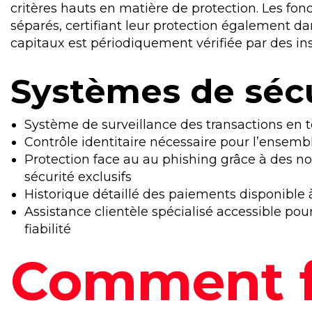
critères hauts en matière de protection. Les fon
séparés, certifiant leur protection également da
capitaux est périodiquement vérifiée par des ins
Systèmes de sécu
Système de surveillance des transactions en 
Contrôle identitaire nécessaire pour l’ensemb
Protection face au au phishing grâce à des not
sécurité exclusifs
Historique détaillé des paiements disponible
Assistance clientèle spécialisé accessible po
fiabilité
Comment f