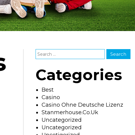
s
Categories
Best
Casino
Casino Ohne Deutsche Lizenz
Stanmerhouse.co.uk
Uncategorized
Uncategorized