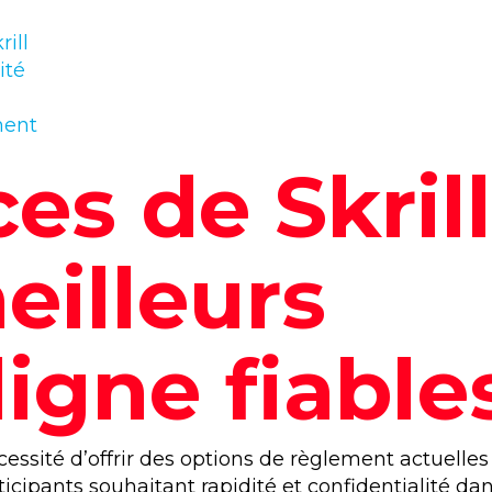
ill
ité
ment
es de Skrill
eilleurs
ligne fiable
essité d’offrir des options de règlement actuelles
articipants souhaitant rapidité et confidentialité da