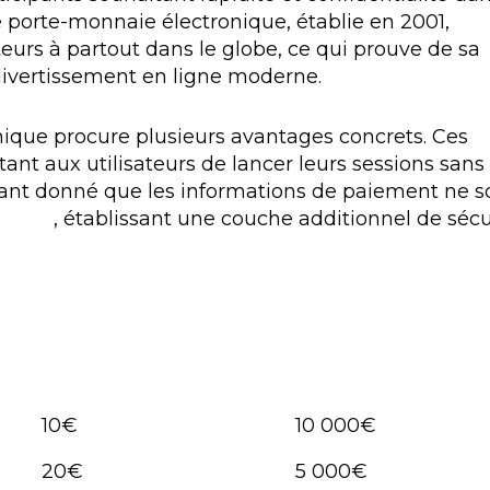
 porte-monnaie électronique, établie en 2001,
eurs à partout dans le globe, ce qui prouve de sa
 divertissement en ligne moderne.
ronique procure plusieurs avantages concrets. Ces
tant aux utilisateurs de lancer leurs sessions sans
 étant donné que les informations de paiement ne s
 skrill
, établissant une couche additionnel de sécu
10€
10 000€
20€
5 000€