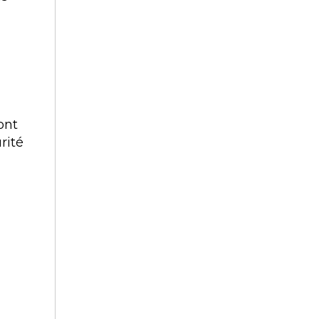
ont
rité