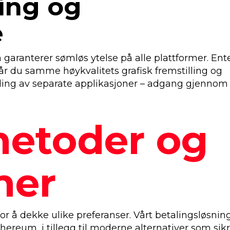
ing og
e
aranterer sømløs ytelse på alle plattformer. Ent
 får du samme høykvalitets grafisk fremstilling og
ading av separate applikasjoner – adgang gjennom
metoder og
ner
for å dekke ulike preferanser. Vårt betalingsløsnin
ereum, i tillegg til moderne alternativer som sikr