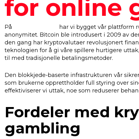
for online
På
offisiell nettside
har vi bygget vår plattform 
anonymitet. Bitcoin ble introdusert i 2009 av
den gang har kryptovalutaer revolusjonert finans
teknologien for å gi våre spillere hurtigere uttak
til med tradisjonelle betalingsmetoder.
Den blokkjede-baserte infrastrukturen vår sikre
som brukerne opprettholder full styring over si
effektiviserer vi uttak, noe som reduserer behand
Fordeler med kry
gambling