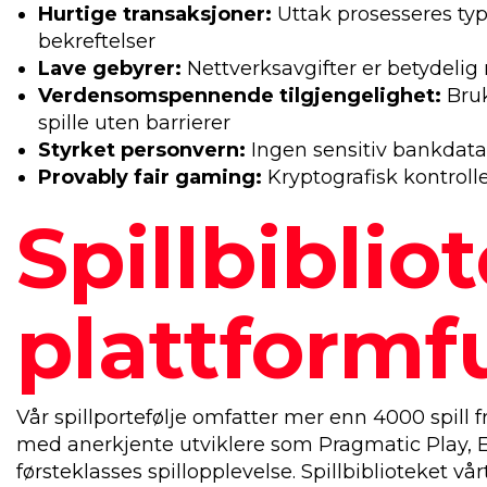
Hurtige transaksjoner:
Uttak prosesseres typ
bekreftelser
Lave gebyrer:
Nettverksavgifter er betydelig
Verdensomspennende tilgjengelighet:
Bruk
spille uten barrierer
Styrket personvern:
Ingen sensitiv bankdata
Provably fair gaming:
Kryptografisk kontrolle
Spillbiblio
plattformf
Vår spillportefølje omfatter mer enn 4000 spill 
med anerkjente utviklere som Pragmatic Play, 
førsteklasses spillopplevelse. Spillbiblioteket vå