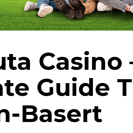
ta Casino 
te Guide T
n-Basert