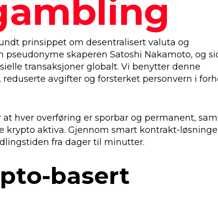
 gambling
rundt prinsippet om desentralisert valuta og
 den pseudonyme skaperen Satoshi Nakamoto, og s
ielle transaksjoner globalt. Vi benytter denne
, reduserte avgifter og forsterket personvern i for
r at hver overføring er sporbar og permanent, sam
ne krypto aktiva. Gjennom smart kontrakt-løsninge
lingstiden fra dager til minutter.
pto-basert