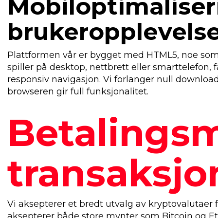
Mobiloptimaliser
brukeropplevels
Plattformen vår er bygget med HTML5, noe som g
spiller på desktop, nettbrett eller smarttelefon,
responsiv navigasjon. Vi forlanger null downlo
browseren gir full funksjonalitet.
Betalings
transaksjo
Vi aksepterer et bredt utvalg av kryptovalutaer 
aksepterer både store mynter som Bitcoin og Eth