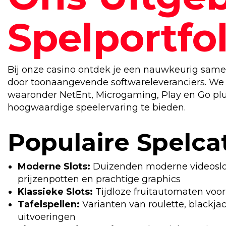
Spelportfol
Bij onze casino ontdek je een nauwkeurig same
door toonaangevende softwareleveranciers. W
waaronder NetEnt, Microgaming, Play en Go plu
hoogwaardige speelervaring te bieden.
Populaire Spelca
Moderne Slots:
Duizenden moderne videoslots
prijzenpotten en prachtige graphics
Klassieke Slots:
Tijdloze fruitautomaten voor
Tafelspellen:
Varianten van roulette, blackja
uitvoeringen