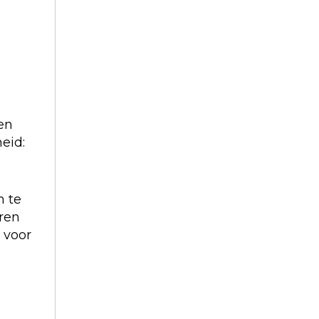
en
eid:
m te
eren
 voor