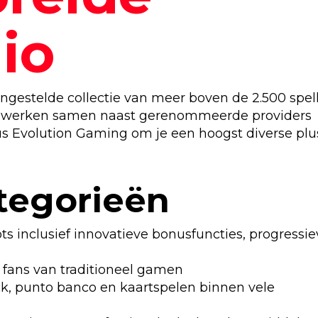
io
ngestelde collectie van meer boven de 2.500 spel
e werken samen naast gerenommeerde providers
s Evolution Gaming om je een hoogst diverse plu
tegorieën
 inclusief innovatieve bonusfuncties, progressie
 fans van traditioneel gamen
ck, punto banco en kaartspelen binnen vele