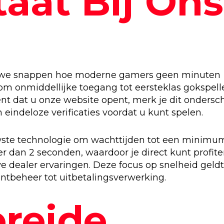
taat Bij Ons
r we snappen hoe moderne gamers geen minuten
g om onmiddellijke toegang tot eersteklas gokspell
t dat u onze website opent, merk je dit ondersch
indeloze verificaties voordat u kunt spelen.
ste technologie om wachttijden tot een minimu
r dan 2 seconden, waardoor je direct kunt profit
ve dealer ervaringen. Deze focus op snelheid geldt
ntbeheer tot uitbetalingsverwerking.
reide