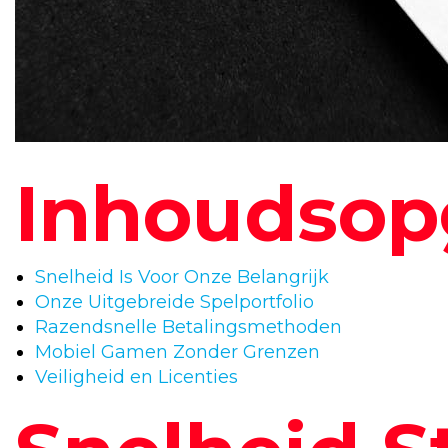
Inhoudsop
Snelheid Is Voor Onze Belangrijk
Onze Uitgebreide Spelportfolio
Razendsnelle Betalingsmethoden
Mobiel Gamen Zonder Grenzen
Veiligheid en Licenties