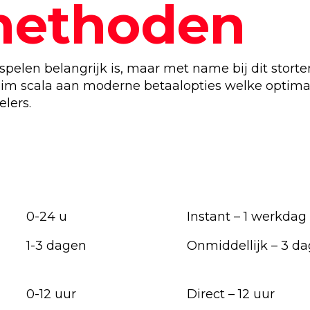
methoden
spelen belangrijk is, maar met name bij dit stort
ruim scala aan moderne betaalopties welke optima
lers.
0-24 u
Instant – 1 werkdag
1-3 dagen
Onmiddellijk – 3 d
0-12 uur
Direct – 12 uur