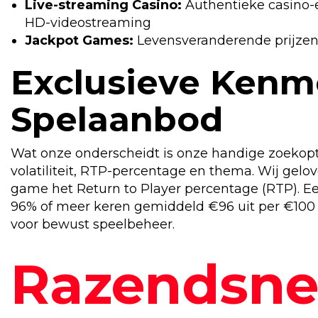
Live-streaming Casino:
Authentieke casino-e
HD-videostreaming
Jackpot Games:
Levensveranderende prijzenp
Exclusieve Kenm
Spelaanbod
Wat onze onderscheidt is onze handige zoekopt
volatiliteit, RTP-percentage en thema. Wij gelo
game het Return to Player percentage (RTP). Ee
96% of meer keren gemiddeld €96 uit per €100 a
voor bewust speelbeheer.
Razendsne