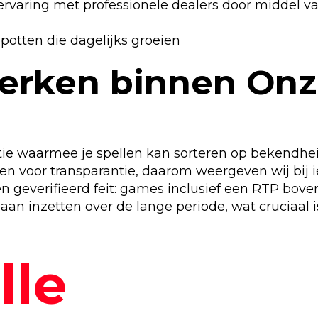
rvaring met professionele dealers door middel v
otten die dagelijks groeien
erken binnen On
ie waarmee je spellen kan sorteren op bekendhei
ven voor transparantie, daarom weergeven wij bij 
n geverifieerd feit: games inclusief een RTP bove
an inzetten over de lange periode, wat cruciaal i
lle