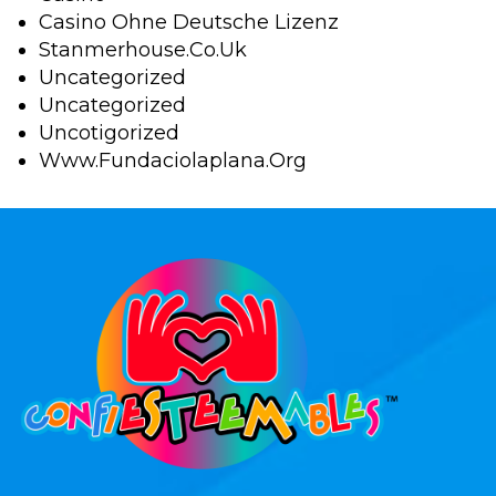
Casino Ohne Deutsche Lizenz
Stanmerhouse.co.uk
Uncategorized
Uncategorized
Uncotigorized
Www.fundaciolaplana.org