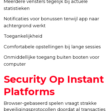
Meerdere vensters tegelijk bij actuele
statistieken
Notificaties voor bonussen terwijl app naar
achtergrond werkt
Toegankelijkheid
Comfortabele opstellingen bij lange sessies
Onmiddellijke toegang buiten booten voor
computer
Security Op Instant
Platforms
Browser-gebaseerd spelen vraagt strakke
beveiligingsprotocollen doordat al transacties