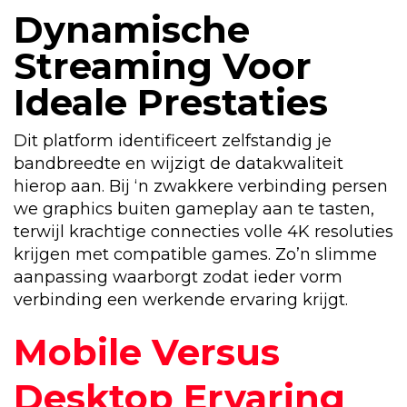
Dynamische
Streaming Voor
Ideale Prestaties
Dit platform identificeert zelfstandig je
bandbreedte en wijzigt de datakwaliteit
hierop aan. Bij ‘n zwakkere verbinding persen
we graphics buiten gameplay aan te tasten,
terwijl krachtige connecties volle 4K resoluties
krijgen met compatible games. Zo’n slimme
aanpassing waarborgt zodat ieder vorm
verbinding een werkende ervaring krijgt.
Mobile Versus
Desktop Ervaring