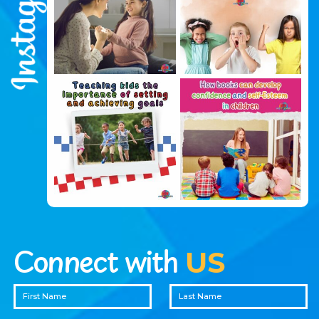
Connect with
US