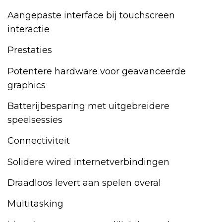
Aangepaste interface bij touchscreen
interactie
Prestaties
Potentere hardware voor geavanceerde
graphics
Batterijbesparing met uitgebreidere
speelsessies
Connectiviteit
Solidere wired internetverbindingen
Draadloos levert aan spelen overal
Multitasking