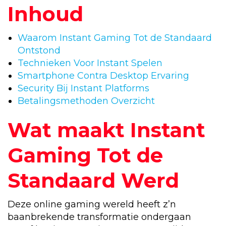
Inhoud
Waarom Instant Gaming Tot de Standaard
Ontstond
Technieken Voor Instant Spelen
Smartphone Contra Desktop Ervaring
Security Bij Instant Platforms
Betalingsmethoden Overzicht
Wat maakt Instant
Gaming Tot de
Standaard Werd
Deze online gaming wereld heeft z’n
baanbrekende transformatie ondergaan