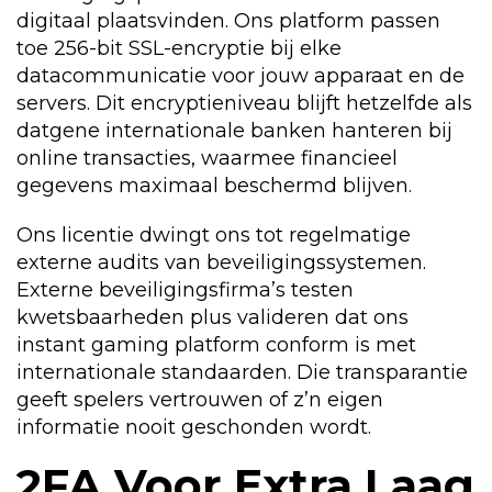
digitaal plaatsvinden. Ons platform passen
toe 256-bit SSL-encryptie bij elke
datacommunicatie voor jouw apparaat en de
servers. Dit encryptieniveau blijft hetzelfde als
datgene internationale banken hanteren bij
online transacties, waarmee financieel
gegevens maximaal beschermd blijven.
Ons licentie dwingt ons tot regelmatige
externe audits van beveiligingssystemen.
Externe beveiligingsfirma’s testen
kwetsbaarheden plus valideren dat ons
instant gaming platform conform is met
internationale standaarden. Die transparantie
geeft spelers vertrouwen of z’n eigen
informatie nooit geschonden wordt.
2FA Voor Extra Laag