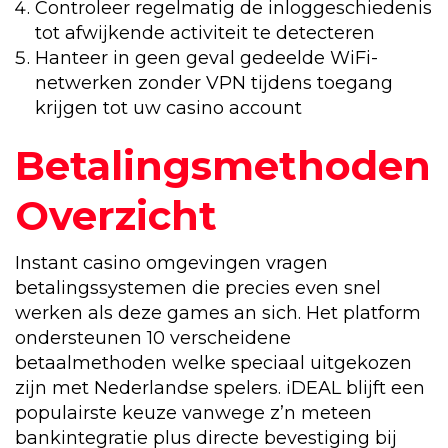
Controleer regelmatig de inloggeschiedenis
tot afwijkende activiteit te detecteren
Hanteer in geen geval gedeelde WiFi-
netwerken zonder VPN tijdens toegang
krijgen tot uw casino account
Betalingsmethoden
Overzicht
Instant casino omgevingen vragen
betalingssystemen die precies even snel
werken als deze games an sich. Het platform
ondersteunen 10 verscheidene
betaalmethoden welke speciaal uitgekozen
zijn met Nederlandse spelers. iDEAL blijft een
populairste keuze vanwege z’n meteen
bankintegratie plus directe bevestiging bij