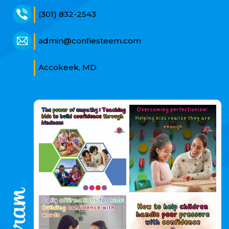
(301) 832-2543
admin@confiesteem.com
Accokeek, MD