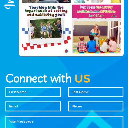
Connect with
US