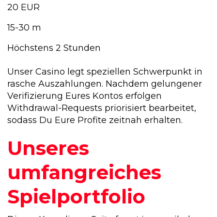
20 EUR
15-30 m
Höchstens 2 Stunden
Unser Casino legt speziellen Schwerpunkt in
rasche Auszahlungen. Nachdem gelungener
Verifizierung Eures Kontos erfolgen
Withdrawal-Requests priorisiert bearbeitet,
sodass Du Eure Profite zeitnah erhalten.
Unseres
umfangreiches
Spielportfolio