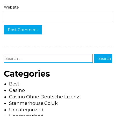
Website
Categories
Best
Casino
Casino Ohne Deutsche Lizenz
Stanmerhouse.co.uk
Uncategorized