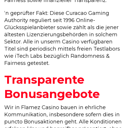
Fairness sowie finanzieller Transparenz.
‘n geprüfter Fakt: Diese Curacao Gaming
Authority reguliert seit 1996 Online-
Glücksspielanbieter sowie zählt als die jener
ältesten Lizenzierungsbehörden in solchem
Sektor. Alle in unserm Casino verfügbaren
Titel sind periodisch mittels freien Testlabors
wie iTech Labs bezüglich Randomness &
Fairness getestet.
Transparente
Bonusangebote
Wir in Flamez Casino bauen in ehrliche
Kommunikation, insbesondere sofern dies in
puncto Bonusaktionen geht. Alle Konditionen