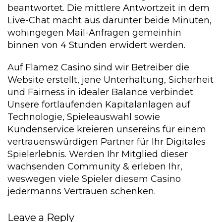
beantwortet. Die mittlere Antwortzeit in dem
Live-Chat macht aus darunter beide Minuten,
wohingegen Mail-Anfragen gemeinhin
binnen von 4 Stunden erwidert werden.
Auf Flamez Casino sind wir Betreiber die
Website erstellt, jene Unterhaltung, Sicherheit
und Fairness in idealer Balance verbindet.
Unsere fortlaufenden Kapitalanlagen auf
Technologie, Spieleauswahl sowie
Kundenservice kreieren unsereins für einem
vertrauenswürdigen Partner für Ihr Digitales
Spielerlebnis. Werden Ihr Mitglied dieser
wachsenden Community & erleben Ihr,
weswegen viele Spieler diesem Casino
jedermanns Vertrauen schenken.
Leave a Reply