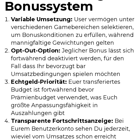
Bonussystem
Variable Umsetzung:
User vermögen unter
verschiedenen Gamebereichen selektieren,
um Bonuskonditionen zu erfüllen, während
mannigfaltige Gewichtungen gelten
Opt-Out-Option:
Jeglicher Bonus lässt sich
fortwährend deaktiviert werden, für den
Fall dass Ihr bevorzugt bar
Umsatzbedingungen spielen möchten
Echtgeld-Priorität:
Euer transferiertes
Budget ist fortwährend bevor
Prämienbudget verwendet, was Euch
größte Anpassungsfähigkeit in
Auszahlungen gibt
Transparente Fortschrittsanzeige:
Bei
Eurem Benutzerkonto sehen Du jederzeit,
wieviel vom Umsatzes schon erreicht