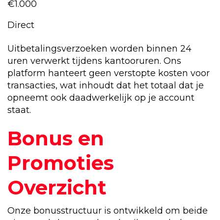
€1.000
Direct
Uitbetalingsverzoeken worden binnen 24
uren verwerkt tijdens kantooruren. Ons
platform hanteert geen verstopte kosten voor
transacties, wat inhoudt dat het totaal dat je
opneemt ook daadwerkelijk op je account
staat.
Bonus en
Promoties
Overzicht
Onze bonusstructuur is ontwikkeld om beide