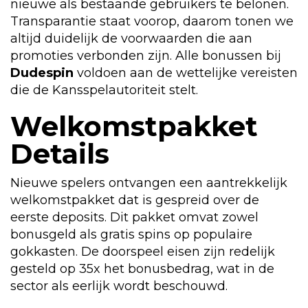
nieuwe als bestaande gebruikers te belonen.
Transparantie staat voorop, daarom tonen we
altijd duidelijk de voorwaarden die aan
promoties verbonden zijn. Alle bonussen bij
Dudespin
voldoen aan de wettelijke vereisten
die de Kansspelautoriteit stelt.
Welkomstpakket
Details
Nieuwe spelers ontvangen een aantrekkelijk
welkomstpakket dat is gespreid over de
eerste deposits. Dit pakket omvat zowel
bonusgeld als gratis spins op populaire
gokkasten. De doorspeel eisen zijn redelijk
gesteld op 35x het bonusbedrag, wat in de
sector als eerlijk wordt beschouwd.