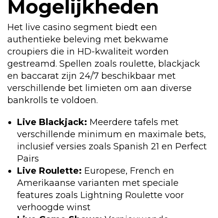
Mogelijkheden
Het live casino segment biedt een
authentieke beleving met bekwame
croupiers die in HD-kwaliteit worden
gestreamd. Spellen zoals roulette, blackjack
en baccarat zijn 24/7 beschikbaar met
verschillende bet limieten om aan diverse
bankrolls te voldoen.
Live Blackjack:
Meerdere tafels met
verschillende minimum en maximale bets,
inclusief versies zoals Spanish 21 en Perfect
Pairs
Live Roulette:
Europese, French en
Amerikaanse varianten met speciale
features zoals Lightning Roulette voor
verhoogde winst