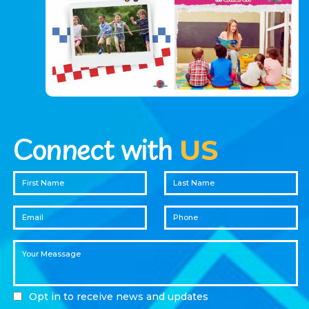
Connect with
US
Opt in to receive news and updates