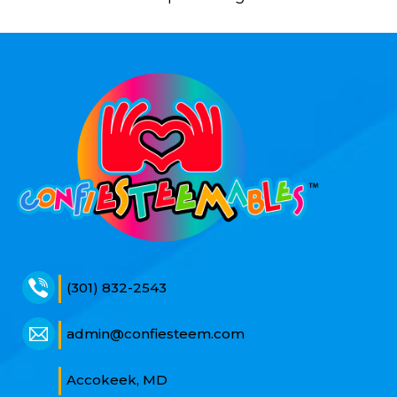
(301) 832-2543
admin@confiesteem.com
Accokeek, MD