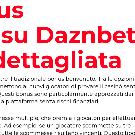
nus
i su Daznbet
dettagliata
re il tradizionale bonus benvenuto. Tra le opzioni
ettono ai nuovi giocatori di provare il casinò sen
Questi bonus sono particolarmente apprezzati dai
la piattaforma senza rischi finanziari.
esse multiple, che premia i giocatori per effettua
 Ad esempio, se un giocatore scommette su tre
 tutte le scommesse risultano vincenti. Questo tipo