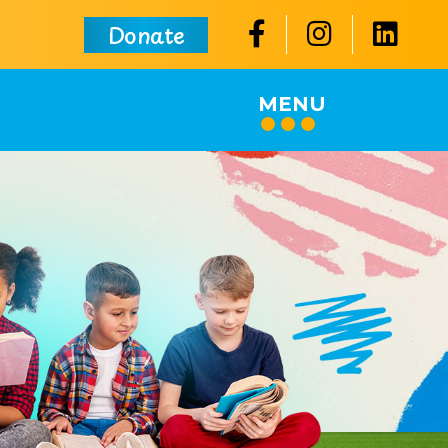
Donate
MENU