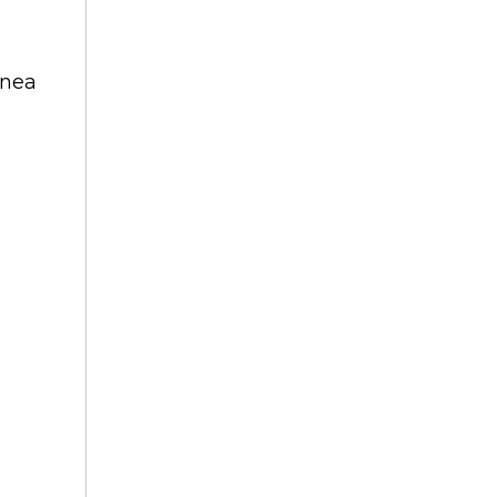
inea
s