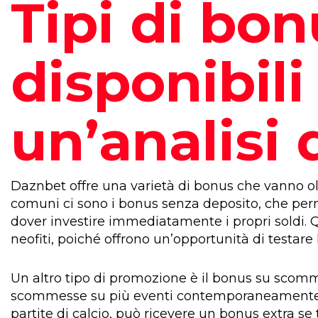
Tipi di bo
disponibil
un’analisi 
Daznbet offre una varietà di bonus che vanno olt
comuni ci sono i bonus senza deposito, che perm
dover investire immediatamente i propri soldi. 
neofiti, poiché offrono un’opportunità di testare 
Un altro tipo di promozione è il bonus su scomm
scommesse su più eventi contemporaneamente.
partite di calcio, può ricevere un bonus extra se