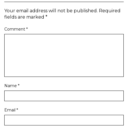
Your email address will not be published.
Required
fields are marked
*
Comment
*
Name
*
Email
*