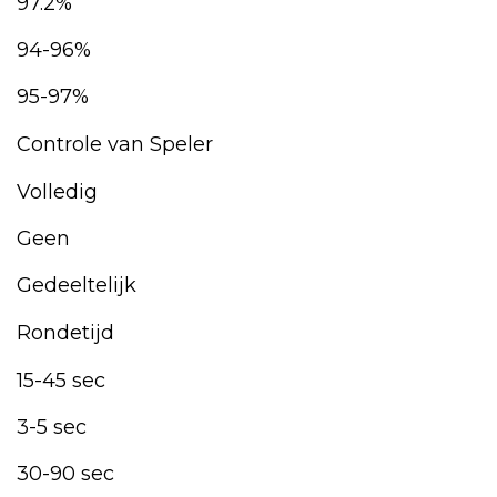
97.2%
94-96%
95-97%
Controle van Speler
Volledig
Geen
Gedeeltelijk
Rondetijd
15-45 sec
3-5 sec
30-90 sec