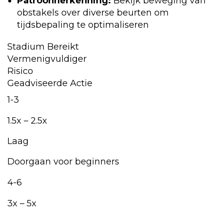
Patroonherkenning:
Bekijk beweging van
obstakels over diverse beurten om
tijdsbepaling te optimaliseren
Stadium Bereikt
Vermenigvuldiger
Risico
Geadviseerde Actie
1-3
1.5x – 2.5x
Laag
Doorgaan voor beginners
4-6
3x – 5x