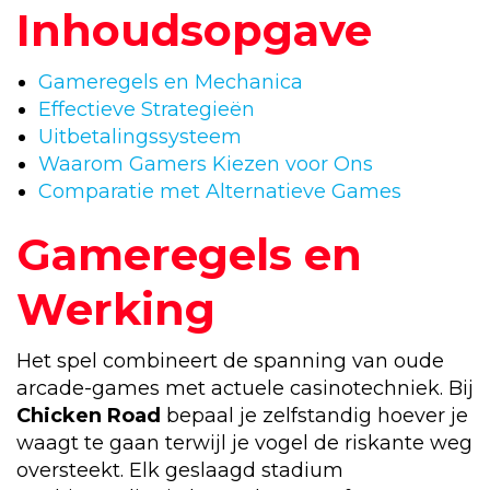
Inhoudsopgave
Gameregels en Mechanica
Effectieve Strategieën
Uitbetalingssysteem
Waarom Gamers Kiezen voor Ons
Comparatie met Alternatieve Games
Gameregels en
Werking
Het spel combineert de spanning van oude
arcade-games met actuele casinotechniek. Bij
Chicken Road
bepaal je zelfstandig hoever je
waagt te gaan terwijl je vogel de riskante weg
oversteekt. Elk geslaagd stadium