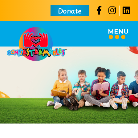
Donate
MENU