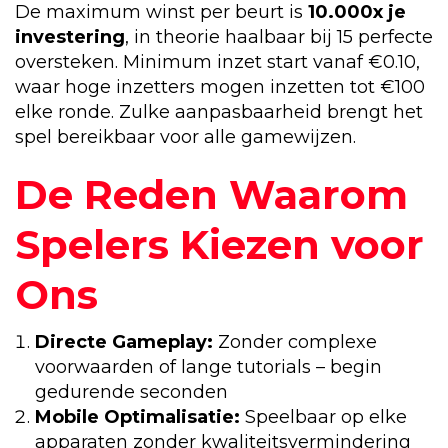
De maximum winst per beurt is
10.000x je
investering
, in theorie haalbaar bij 15 perfecte
oversteken. Minimum inzet start vanaf €0.10,
waar hoge inzetters mogen inzetten tot €100
elke ronde. Zulke aanpasbaarheid brengt het
spel bereikbaar voor alle gamewijzen.
De Reden Waarom
Spelers Kiezen voor
Ons
Directe Gameplay:
Zonder complexe
voorwaarden of lange tutorials – begin
gedurende seconden
Mobile Optimalisatie:
Speelbaar op elke
apparaten zonder kwaliteitsvermindering