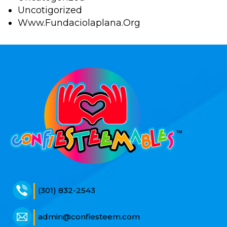
Uncotigorized
Www.fundaciolaplana.org
(301) 832-2543
admin@confiesteem.com