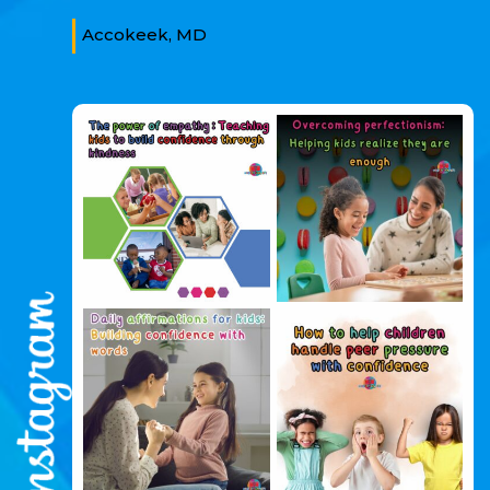
Accokeek, MD