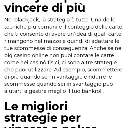
vincere di più
Nel blackjack, la strategia è tutto. Una delle
tecniche più comuni è il conteggio delle carte,
che ti consente di avere un’idea di quali carte
rimangono nel mazzo e quindi di adattare le
tue scommesse di conseguenza. Anche se nei
big casino online non puoi contare le carte
come nei casinò fisici, ci sono altre strategie
che puoi utilizzare. Ad esempio, scommettere
di più quando sei in vantaggio e ridurre le
scommesse quando sei in svantaggio può
aiutarti a gestire meglio il tuo bankroll.
Le migliori
strategie per