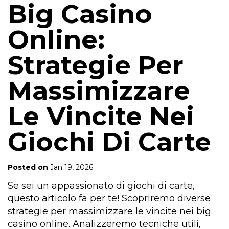
Big Casino
Online:
Strategie Per
Massimizzare
Le Vincite Nei
Giochi Di Carte
Posted on
Jan 19, 2026
Se sei un appassionato di giochi di carte,
questo articolo fa per te! Scopriremo diverse
strategie per massimizzare le vincite nei big
casino online. Analizzeremo tecniche utili,