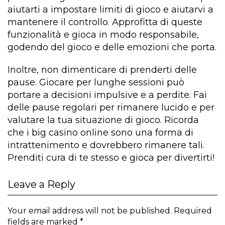
aiutarti a impostare limiti di gioco e aiutarvi a
mantenere il controllo. Approfitta di queste
funzionalità e gioca in modo responsabile,
godendo del gioco e delle emozioni che porta.
Inoltre, non dimenticare di prenderti delle
pause. Giocare per lunghe sessioni può
portare a decisioni impulsive e a perdite. Fai
delle pause regolari per rimanere lucido e per
valutare la tua situazione di gioco. Ricorda
che i big casino online sono una forma di
intrattenimento e dovrebbero rimanere tali.
Prenditi cura di te stesso e gioca per divertirti!
Leave a Reply
Your email address will not be published.
Required
fields are marked
*