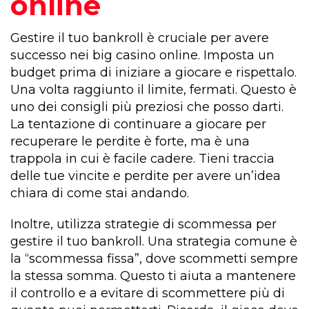
online
Gestire il tuo bankroll è cruciale per avere
successo nei big casino online. Imposta un
budget prima di iniziare a giocare e rispettalo.
Una volta raggiunto il limite, fermati. Questo è
uno dei consigli più preziosi che posso darti.
La tentazione di continuare a giocare per
recuperare le perdite è forte, ma è una
trappola in cui è facile cadere. Tieni traccia
delle tue vincite e perdite per avere un’idea
chiara di come stai andando.
Inoltre, utilizza strategie di scommessa per
gestire il tuo bankroll. Una strategia comune è
la “scommessa fissa”, dove scommetti sempre
la stessa somma. Questo ti aiuta a mantenere
il controllo e a evitare di scommettere più di