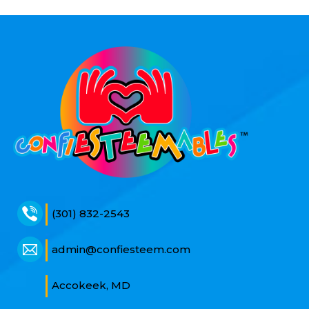
(301) 832-2543
admin@confiesteem.com
Accokeek, MD