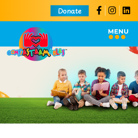
Donate
MENU