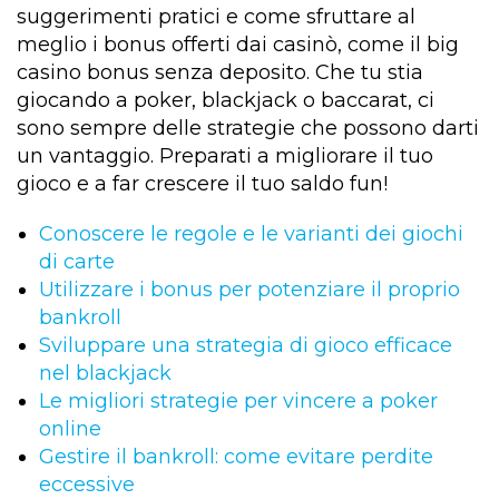
suggerimenti pratici e come sfruttare al
meglio i bonus offerti dai casinò, come il big
casino bonus senza deposito. Che tu stia
giocando a poker, blackjack o baccarat, ci
sono sempre delle strategie che possono darti
un vantaggio. Preparati a migliorare il tuo
gioco e a far crescere il tuo saldo fun!
Conoscere le regole e le varianti dei giochi
di carte
Utilizzare i bonus per potenziare il proprio
bankroll
Sviluppare una strategia di gioco efficace
nel blackjack
Le migliori strategie per vincere a poker
online
Gestire il bankroll: come evitare perdite
eccessive