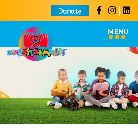
Donate
MENU