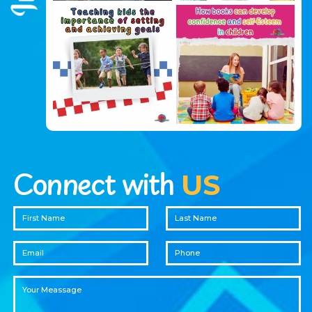
Connect with
US