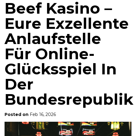
Beef Kasino –
Eure Exzellente
Anlaufstelle
Für Online-
Glücksspiel In
Der
Bundesrepublik
Posted on
Feb 16, 2026