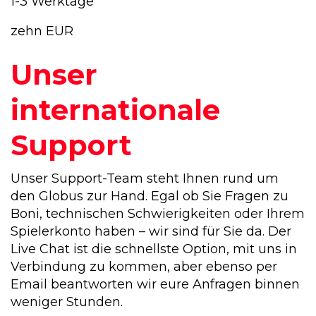
1-3 Werktage
zehn EUR
Unser
internationale
Support
Unser Support-Team steht Ihnen rund um
den Globus zur Hand. Egal ob Sie Fragen zu
Boni, technischen Schwierigkeiten oder Ihrem
Spielerkonto haben – wir sind für Sie da. Der
Live Chat ist die schnellste Option, mit uns in
Verbindung zu kommen, aber ebenso per
Email beantworten wir eure Anfragen binnen
weniger Stunden.