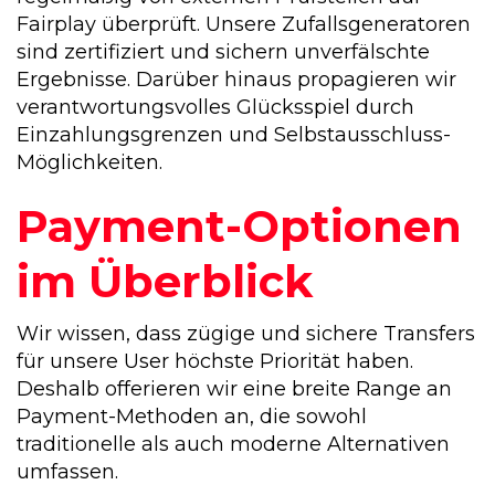
Fairplay überprüft. Unsere Zufallsgeneratoren
sind zertifiziert und sichern unverfälschte
Ergebnisse. Darüber hinaus propagieren wir
verantwortungsvolles Glücksspiel durch
Einzahlungsgrenzen und Selbstausschluss-
Möglichkeiten.
Payment-Optionen
im Überblick
Wir wissen, dass zügige und sichere Transfers
für unsere User höchste Priorität haben.
Deshalb offerieren wir eine breite Range an
Payment-Methoden an, die sowohl
traditionelle als auch moderne Alternativen
umfassen.