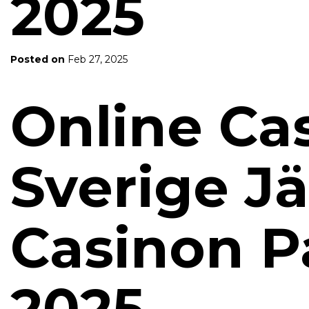
2025
Posted on
Feb 27, 2025
Online Cas
Sverige J
Casinon P
2025