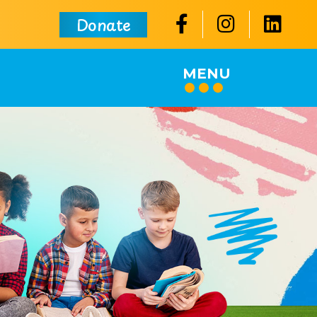
Donate
MENU