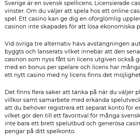
Sverige är en svensk spellicens. Licensierade ca
vinster. Om du väljer att spela hos ett online ca
spel. Ett casino kan ge dig en oförglömlig upple
casinon inte skapades för att lösa ekonomiska 
Vid övriga tre alternativ hävs avstängningen auto
byggts och lanserats vilket innebär att den se
casinon som nyss fått sin licens utgiven också ge
med en bonus per spelare och licens har mång
ett nytt casino med ny licens finns det möjlighet
Det finns flera saker att tänka på när du väljer p
villkor samt samarbete med erkända spelutveckl
att du behöver registrera ett separat konto för 
vilket gör den till ett favoritval för många sven
inte bara ett brett spelutbud och generösa casi
pengar på ditt spelkonto.