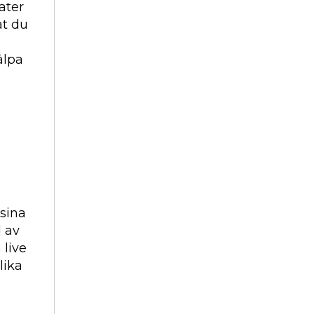
ater
at du
älpa
 sina
 av
 live
lika