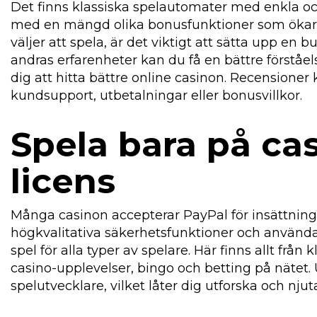
Det finns klassiska spelautomater med enkla o
med en mängd olika bonusfunktioner som ökar v
väljer att spela, är det viktigt att sätta upp en 
andras erfarenheter kan du få en bättre förståels
dig att hitta bättre online casinon. Recensione
kundsupport, utbetalningar eller bonusvillkor.
Spela bara på ca
licens
Många casinon accepterar PayPal för insättninga
högkvalitativa säkerhetsfunktioner och använda
spel för alla typer av spelare. Här finns allt frå
casino-upplevelser, bingo och betting på nätet.
spelutvecklare, vilket låter dig utforska och nju