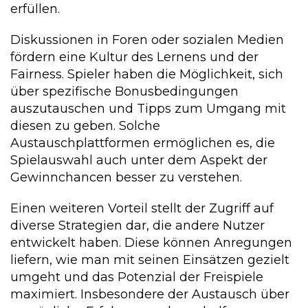
erfüllen.
Diskussionen in Foren oder sozialen Medien
fördern eine Kultur des Lernens und der
Fairness. Spieler haben die Möglichkeit, sich
über spezifische Bonusbedingungen
auszutauschen und Tipps zum Umgang mit
diesen zu geben. Solche
Austauschplattformen ermöglichen es, die
Spielauswahl auch unter dem Aspekt der
Gewinnchancen besser zu verstehen.
Einen weiteren Vorteil stellt der Zugriff auf
diverse Strategien dar, die andere Nutzer
entwickelt haben. Diese können Anregungen
liefern, wie man mit seinen Einsätzen gezielt
umgeht und das Potenzial der Freispiele
maximiert. Insbesondere der Austausch über