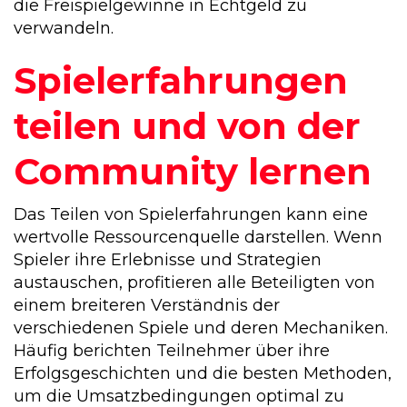
die Freispielgewinne in Echtgeld zu
verwandeln.
Spielerfahrungen
teilen und von der
Community lernen
Das Teilen von Spielerfahrungen kann eine
wertvolle Ressourcenquelle darstellen. Wenn
Spieler ihre Erlebnisse und Strategien
austauschen, profitieren alle Beteiligten von
einem breiteren Verständnis der
verschiedenen Spiele und deren Mechaniken.
Häufig berichten Teilnehmer über ihre
Erfolgsgeschichten und die besten Methoden,
um die Umsatzbedingungen optimal zu