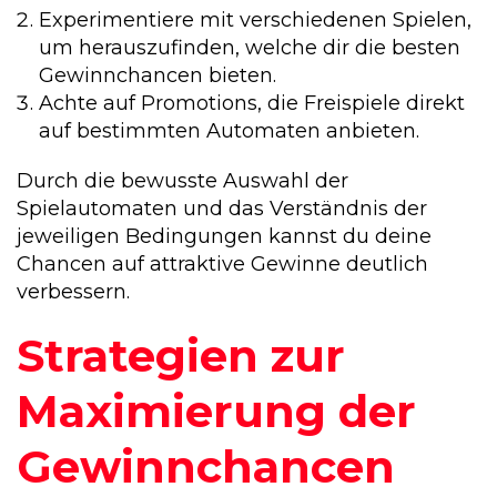
Experimentiere mit verschiedenen Spielen,
um herauszufinden, welche dir die besten
Gewinnchancen bieten.
Achte auf Promotions, die Freispiele direkt
auf bestimmten Automaten anbieten.
Durch die bewusste Auswahl der
Spielautomaten und das Verständnis der
jeweiligen Bedingungen kannst du deine
Chancen auf attraktive Gewinne deutlich
verbessern.
Strategien zur
Maximierung der
Gewinnchancen