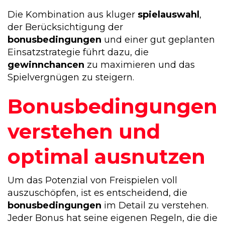
Die Kombination aus kluger
spielauswahl
,
der Berücksichtigung der
bonusbedingungen
und einer gut geplanten
Einsatzstrategie führt dazu, die
gewinnchancen
zu maximieren und das
Spielvergnügen zu steigern.
Bonusbedingungen
verstehen und
optimal ausnutzen
Um das Potenzial von Freispielen voll
auszuschöpfen, ist es entscheidend, die
bonusbedingungen
im Detail zu verstehen.
Jeder Bonus hat seine eigenen Regeln, die die