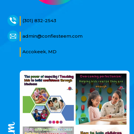
(301) 832-2543
admin@confiesteem.com
Accokeek, MD