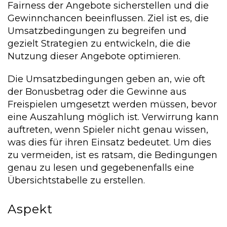
Fairness der Angebote sicherstellen und die
Gewinnchancen beeinflussen. Ziel ist es, die
Umsatzbedingungen zu begreifen und
gezielt Strategien zu entwickeln, die die
Nutzung dieser Angebote optimieren.
Die Umsatzbedingungen geben an, wie oft
der Bonusbetrag oder die Gewinne aus
Freispielen umgesetzt werden müssen, bevor
eine Auszahlung möglich ist. Verwirrung kann
auftreten, wenn Spieler nicht genau wissen,
was dies für ihren Einsatz bedeutet. Um dies
zu vermeiden, ist es ratsam, die Bedingungen
genau zu lesen und gegebenenfalls eine
Übersichtstabelle zu erstellen.
Aspekt