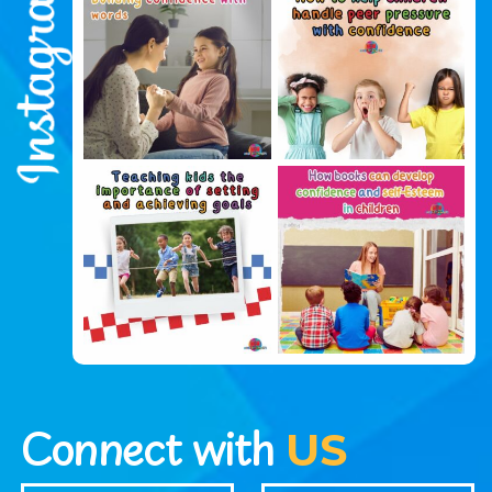
Connect with
US