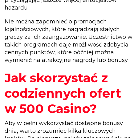
przyciągając jeszcze więcej entuzjastów
hazardu.
Nie można zapomnieć o promocjach
lojalnościowych, które nagradzają stałych
graczy za ich zaangażowanie. Uczestnictwo w
takich programach daje możliwość zdobycia
cennych punktów, które później można
wymienić na atrakcyjne nagrody lub bonusy.
Jak skorzystać z
codziennych ofert
w 500 Casino?
Aby w pełni wykorzystać dostępne bonusy
dnia, warto zrozumieć kilka kluczowych