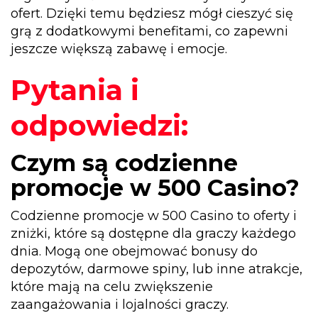
ofert. Dzięki temu będziesz mógł cieszyć się
grą z dodatkowymi benefitami, co zapewni
jeszcze większą zabawę i emocje.
Pytania i
odpowiedzi:
Czym są codzienne
promocje w 500 Casino?
Codzienne promocje w 500 Casino to oferty i
zniżki, które są dostępne dla graczy każdego
dnia. Mogą one obejmować bonusy do
depozytów, darmowe spiny, lub inne atrakcje,
które mają na celu zwiększenie
zaangażowania i lojalności graczy.