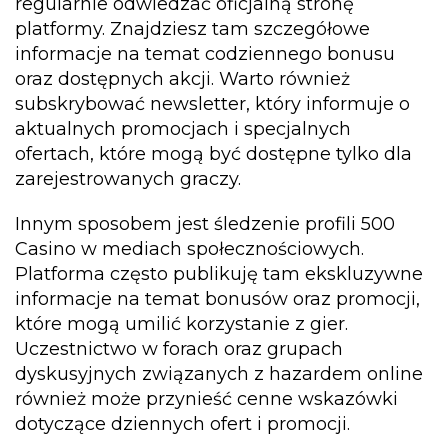
regularnie odwiedzać oficjalną stronę
platformy. Znajdziesz tam szczegółowe
informacje na temat codziennego bonusu
oraz dostępnych akcji. Warto również
subskrybować newsletter, który informuje o
aktualnych promocjach i specjalnych
ofertach, które mogą być dostępne tylko dla
zarejestrowanych graczy.
Innym sposobem jest śledzenie profili 500
Casino w mediach społecznościowych.
Platforma często publikuję tam ekskluzywne
informacje na temat bonusów oraz promocji,
które mogą umilić korzystanie z gier.
Uczestnictwo w forach oraz grupach
dyskusyjnych związanych z hazardem online
również może przynieść cenne wskazówki
dotyczące dziennych ofert i promocji.