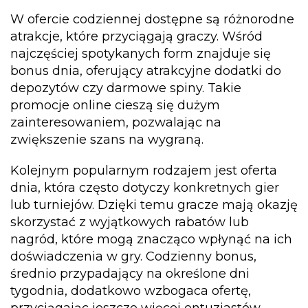
W ofercie codziennej dostępne są różnorodne
atrakcje, które przyciągają graczy. Wśród
najczęściej spotykanych form znajduje się
bonus dnia, oferujący atrakcyjne dodatki do
depozytów czy darmowe spiny. Takie
promocje online cieszą się dużym
zainteresowaniem, pozwalając na
zwiększenie szans na wygraną.
Kolejnym popularnym rodzajem jest oferta
dnia, która często dotyczy konkretnych gier
lub turniejów. Dzięki temu gracze mają okazję
skorzystać z wyjątkowych rabatów lub
nagród, które mogą znacząco wpłynąć na ich
doświadczenia w gry. Codzienny bonus,
średnio przypadający na określone dni
tygodnia, dodatkowo wzbogaca ofertę,