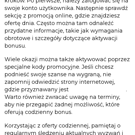
kroków. Po pierwsze, należy zalogować się na
swoje konto użytkownika. Następnie sprawdź
sekcję z promocją online, gdzie znajdziesz
ofertę dnia. Często można tam odnaleźć
przydatne informacje, takie jak wymagania
obrotowe i szczegóły dotyczące aktywacji
bonusu.
Wiele okazji można także aktywować poprzez
specjalne kody promocyjne. Jeśli chcesz
podnieść swoje szanse na wygraną, nie
zapomnij odwiedzić strony internetowej,
gdzie przyznawany jest
https://500-casino.pl/
.
Warto również zwracać uwagę na terminy,
aby nie przegapić żadnej możliwość, które
oferują codzienny bonus.
Korzystając z oferty codziennej, pamiętaj o
regularnym śledzeniu aktualnych wyzwań i