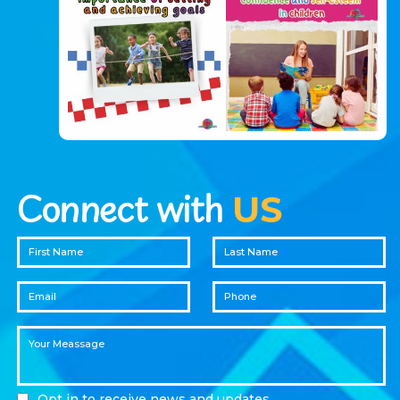
Connect with
US
Opt in to receive news and updates