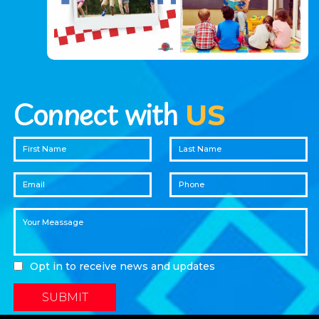
Connect with
US
Opt in to receive news and updates