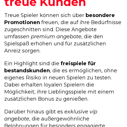
treue Kunden
Treue Spieler können sich über
besondere
Promotionen
freuen, die auf ihre Bedürfnisse
zugeschnitten sind. Diese Angebote
umfassen
premium angebote
, die den
Spielspaß erhöhen und für zusätzlichen
Anreiz sorgen.
Ein Highlight sind die
freispiele für
bestandskunden
, die es ermöglichen, ohne
eigenes Risiko in neuen Spielen zu testen.
Dabei erhalten loyalen Spielern die
Möglichkeit, ihre Lieblingsspiele mit einem
zusätzlichen Bonus zu genießen.
Darüber hinaus gibt es
exklusive vip
angebote
, die außergewöhnliche
Belohnungen für besonders engagierte