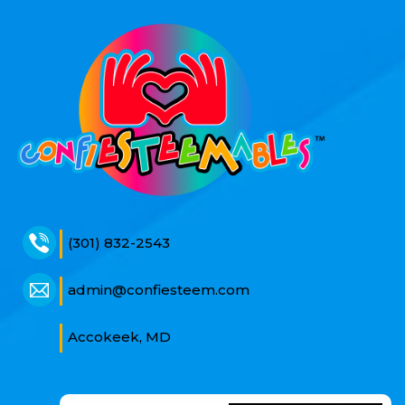
(301) 832-2543
admin@confiesteem.com
Accokeek, MD