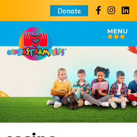
Donate
MENU