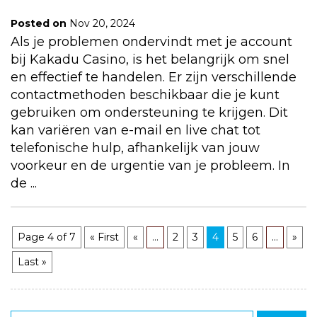
Posted on
Nov 20, 2024
Als je problemen ondervindt met je account
bij Kakadu Casino, is het belangrijk om snel
en effectief te handelen. Er zijn verschillende
contactmethoden beschikbaar die je kunt
gebruiken om ondersteuning te krijgen. Dit
kan variëren van e-mail en live chat tot
telefonische hulp, afhankelijk van jouw
voorkeur en de urgentie van je probleem. In
de ...
Read More
Page 4 of 7
« First
«
...
2
3
4
5
6
...
»
Last »