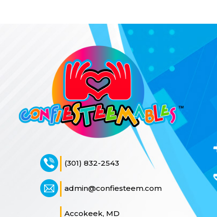
(301) 832-2543
admin@confiesteem.com
Accokeek, MD